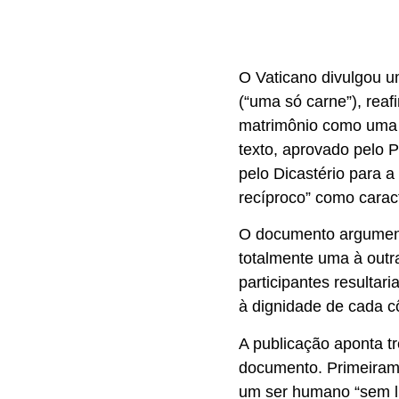
O Vaticano divulgou u
(“uma só carne”), reaf
matrimônio como uma 
texto, aprovado pelo
pelo Dicastério para a
recíproco” como carac
O documento argumen
totalmente uma à outr
participantes resultar
à dignidade de cada c
A publicação aponta t
documento. Primeirame
um ser humano “sem li