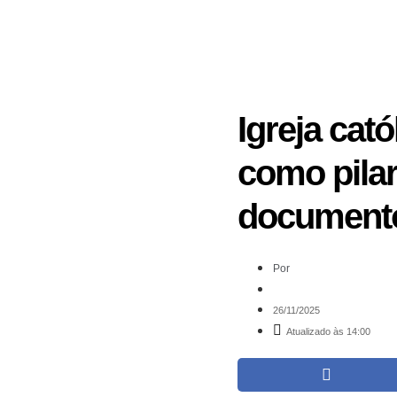
Igreja cat
como pila
document
Por
26/11/2025
Atualizado às 14:00