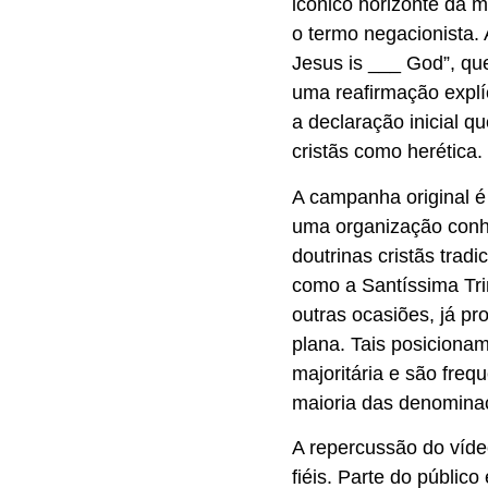
icônico horizonte da m
o termo negacionista. 
Jesus is ___ God”, qu
uma reafirmação explí
a declaração inicial 
cristãs como herética.
A campanha original é
uma organização conh
doutrinas cristãs trad
como a Santíssima Tri
outras ocasiões, já pr
plana. Tais posicionam
majoritária e são fre
maioria das denominaç
A repercussão do víde
fiéis. Parte do públi