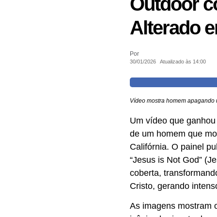
Outdoor c
Alterado 
Por
30/01/2026
Atualizado às 14:00
Vídeo mostra homem apagando um
Um vídeo que ganhou a
de um homem que modi
Califórnia. O painel pu
“Jesus is Not God” (Je
coberta, transforman
Cristo, gerando intens
As imagens mostram o i