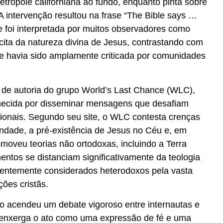
etrópole californiana ao fundo, enquanto pinta sobre
A intervenção resultou na frase “The Bible says …
e foi interpretada por muitos observadores como
cita da natureza divina de Jesus, contrastando com
que havia sido amplamente criticada por comunidades
 de autoria do grupo World’s Last Chance (WLC),
ecida por disseminar mensagens que desafiam
icionais. Segundo seu site, o WLC contesta crenças
ndade, a pré-existência de Jesus no Céu e, em
omoveu teorias não ortodoxas, incluindo a Terra
entos se distanciam significativamente da teologia
quentemente considerados heterodoxos pela vasta
ões cristãs.
o acendeu um debate vigoroso entre internautas e
co enxerga o ato como uma expressão de fé e uma