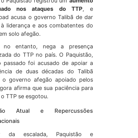
 o Paquistão registrou um
aumento
tuado nos ataques do TTP
, e
bad acusa o governo Talibã de dar
 à liderança e aos combatentes do
em solo afegão.
, no entanto, nega a presença
zada do TTP no país. O Paquistão,
 passado foi acusado de apoiar a
gência de duas décadas do Talibã
a o governo afegão apoiado pelos
gora afirma que sua paciência para
 o TTP se esgotou.
ação Atual e Repercussões
acionais
ar da escalada, Paquistão e