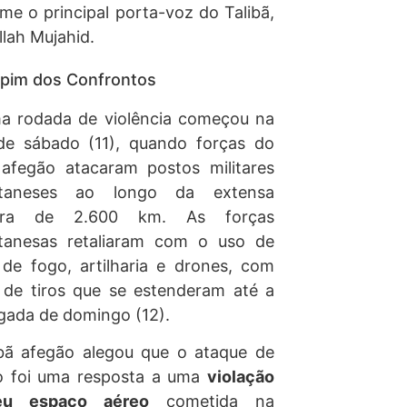
me o principal porta-voz do Talibã,
llah Mujahid.
pim dos Confrontos
ma rodada de violência começou na
de sábado (11), quando forças do
 afegão atacaram postos militares
staneses ao longo da extensa
eira de 2.600 km. As forças
stanesas retaliaram com o uso de
de fogo, artilharia e drones, com
 de tiros que se estenderam até a
ada de domingo (12).
bã afegão alegou que o ataque de
o foi uma resposta a uma
violação
eu espaço aéreo
cometida na