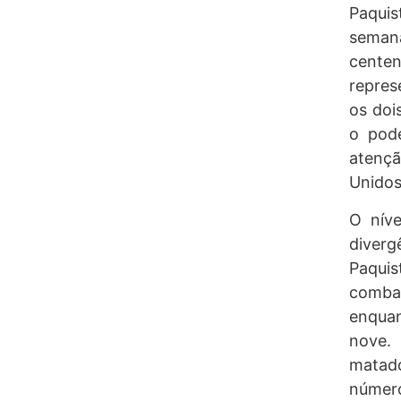
Paqui
semana
cente
repres
os doi
o pod
atenç
Unidos
O níve
diver
Paquis
comba
enqua
nove. 
matad
númer