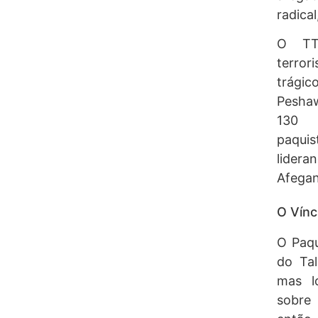
radica
O TT
terro
trági
Pesha
130 c
paqui
lider
Afegan
O Vínc
O Paqu
do Ta
mas l
sobre