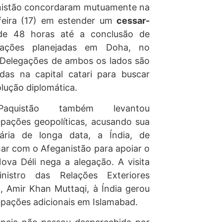
nistão concordaram mutuamente na
feira (17) em estender um
cessar-
e 48 horas até a conclusão de
iações planejadas em Doha, no
 Delegações de ambos os lados são
das na capital catari para buscar
lução diplomática.
quistão também levantou
pações geopolíticas, acusando sua
sária de longa data, a Índia, de
har com o Afeganistão para apoiar o
ova Déli nega a alegação. A visita
nistro das Relações Exteriores
, Amir Khan Muttaqi, à Índia gerou
pações adicionais em Islamabad.