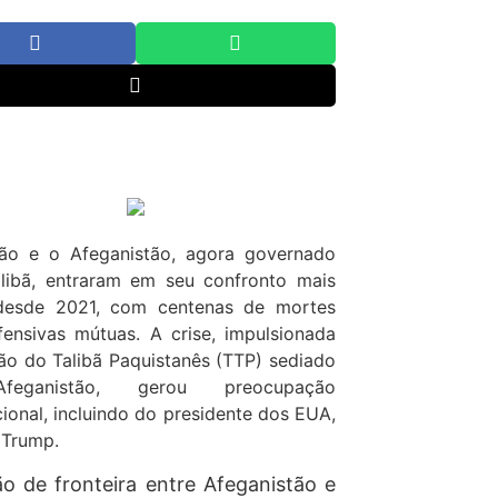
tão e o Afeganistão, agora governado
alibã, entraram em seu confronto mais
desde 2021, com centenas de mortes
ensivas mútuas. A crise, impulsionada
ão do Talibã Paquistanês (TTP) sediado
eganistão, gerou preocupação
cional, incluindo do presidente dos EUA,
 Trump.
ão de fronteira entre Afeganistão e