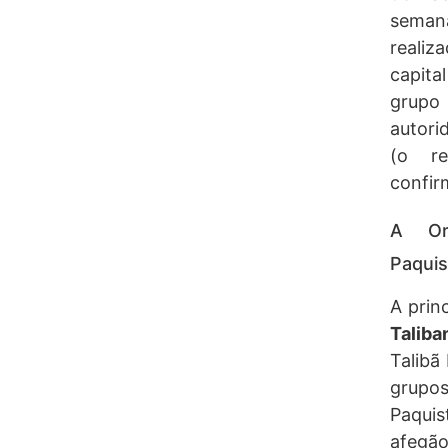
seman
realiz
capita
grupo
autori
(o re
confir
A Or
Paquis
A prin
Taliba
Talibã
grupo
Paquis
afegã