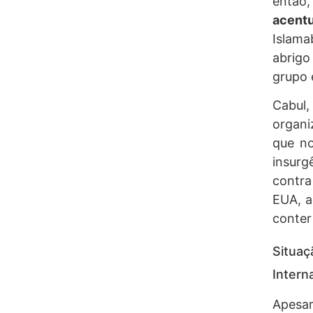
então,
acen
Islama
abrigo
grupo 
Cabul
organi
que no
insur
contr
EUA, a
conter
Situ
Intern
Apes