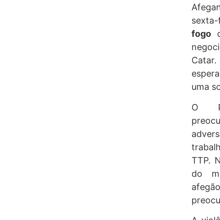
Afega
sexta-
fogo
d
negoc
Catar.
espera
uma so
O Pa
preocu
adver
trabal
TTP. N
do mi
afegão
preocu