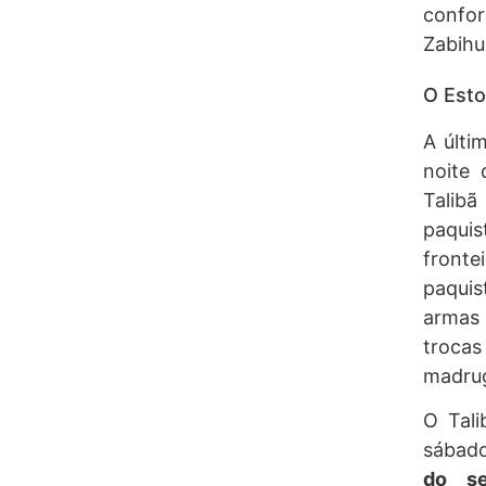
confor
Zabihu
O Esto
A últi
noite 
Talibã
paqui
front
paqui
armas 
trocas
madrug
O Tali
sábad
do s