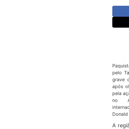
Paquis
pelo T
grave 
após of
pela aç
no Af
interna
Donald
A regi