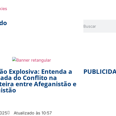
kies
do
ão Explosiva: Entenda a
PUBLICID
lada do Conflito na
teira entre Afeganistão e
istão
2025
Atualizado às 10:57