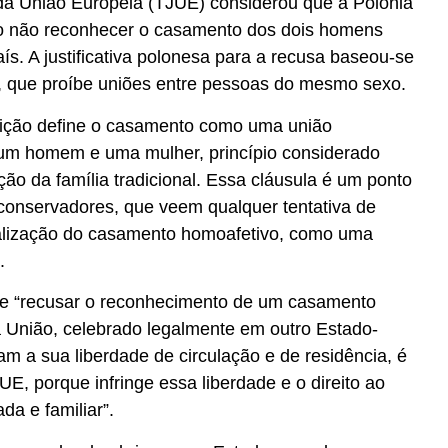
 da União Europeia (TJUE) considerou que a Polônia
ao não reconhecer o casamento dos dois homens
ís. A justificativa polonesa para a recusa baseou-se
l, que proíbe uniões entre pessoas do mesmo sexo.
uição define o casamento como uma união
 um homem e uma mulher, princípio considerado
ção da família tradicional. Essa cláusula é um ponto
 conservadores, que veem qualquer tentativa de
lização do casamento homoafetivo, como uma
.
ue “recusar o reconhecimento de um casamento
a União, celebrado legalmente em outro Estado-
 a sua liberdade de circulação e de residência, é
 UE, porque infringe essa liberdade e o direito ao
ada e familiar”.